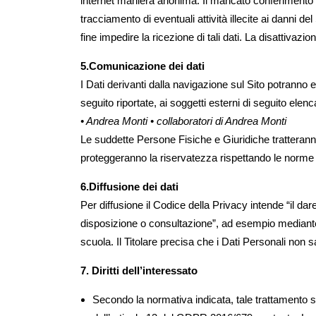
internet maniera anonima. Il mancato conferimento di t
tracciamento di eventuali attività illecite ai danni d
fine impedire la ricezione di tali dati. La disattivazio
5.Comunicazione dei dati
I Dati derivanti dalla navigazione sul Sito potranno 
seguito riportate, ai soggetti esterni di seguito elenca
• Andrea Monti • collaboratori di Andrea Monti
Le suddette Persone Fisiche e Giuridiche tratteranno 
proteggeranno la riservatezza rispettando le norme 
6.Diffusione dei dati
Per diffusione il Codice della Privacy intende “il d
disposizione o consultazione”, ad esempio mediante 
scuola. Il Titolare precisa che i Dati Personali non s
7. Diritti dell’interessato
Secondo la normativa indicata, tale trattamento sar