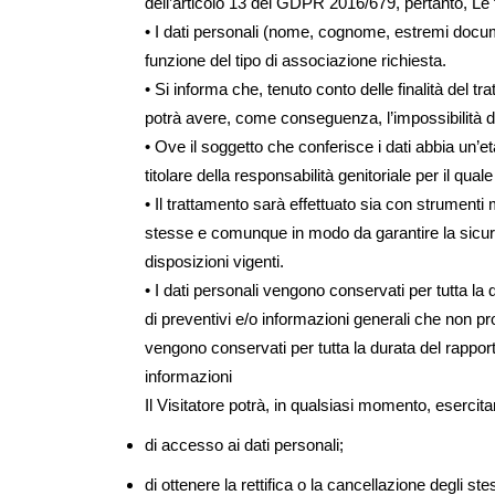
dell’articolo 13 del GDPR 2016/679, pertanto, Le 
• I dati personali (nome, cognome, estremi docume
funzione del tipo di associazione richiesta.
• Si informa che, tenuto conto delle finalità del t
potrà avere, come conseguenza, l’impossibilità d
• Ove il soggetto che conferisce i dati abbia un’et
titolare della responsabilità genitoriale per il qua
• Il trattamento sarà effettuato sia con strumenti 
stesse e comunque in modo da garantire la sicurezz
disposizioni vigenti.
• I dati personali vengono conservati per tutta la
di preventivi e/o informazioni generali che non p
vengono conservati per tutta la durata del rapport
informazioni
Il Visitatore potrà, in qualsiasi momento, esercitare 
di accesso ai dati personali;
di ottenere la rettifica o la cancellazione degli st