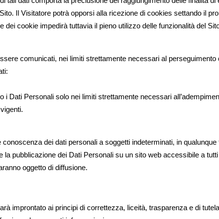
ali dati comporta la preclusione del raggiungimento delle finalità di ela
el Sito. Il Visitatore potrà opporsi alla ricezione di cookies settando il
ne dei cookie impedirà tuttavia il pieno utilizzo delle funzionalità del Si
essere comunicati, nei limiti strettamente necessari al perseguimento del
ti:
i Dati Personali solo nei limiti strettamente necessari all’adempimento
vigenti.
are conoscenza dei dati personali a soggetti indeterminati, in qualunq
la pubblicazione dei Dati Personali su un sito web accessibile a tutt
aranno oggetto di diffusione.
à improntato ai principi di correttezza, liceità, trasparenza e di tutela 