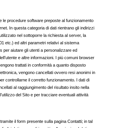
ci e le procedure software preposte al funzionamento
et. In questa categoria di dati rientrano gli indirizzi
tilizzato nel sottoporre la richiesta al server, la
 etc.) ed altri parametri relativi al sistema
s per aiutare gli utenti a personalizzare ed
ll’utente e altre informazioni. I più comuni browser
 vengono trattati in conformità a quanto disposto
lettronica, vengono cancellati ovvero resi anonimi in
per controllarne il corretto funzionamento. I dati di
llati al raggiungimento del risultato insito nella
’utilizzo del Sito e per tracciare eventuali attività
 tramite il form presente sulla pagina Contatti; in tal