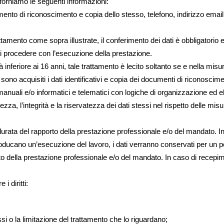
forniamo le seguenti informazioni:
nto di riconoscimento e copia dello stesso, telefono, indirizzo email,
rattamento come sopra illustrate, il conferimento dei dati è obbligatorio
i procedere con l’esecuzione della prestazione.
à inferiore ai 16 anni, tale trattamento è lecito soltanto se e nella mis
le sono acquisiti i dati identificativi e copia dei documenti di riconoscim
manuali e/o informatici e telematici con logiche di organizzazione ed el
a, l’integrità e la riservatezza dei dati stessi nel rispetto delle misu
 durata del rapporto della prestazione professionale e/o del mandato. In
roducano un’esecuzione del lavoro, i dati verranno conservati per un p
o della prestazione professionale e/o del mandato. In caso di recepimen
i diritti:
essi o la limitazione del trattamento che lo riguardano;