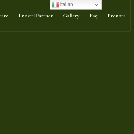
Italian
tare
I nostri Partner
Gallery
Faq
Prenota