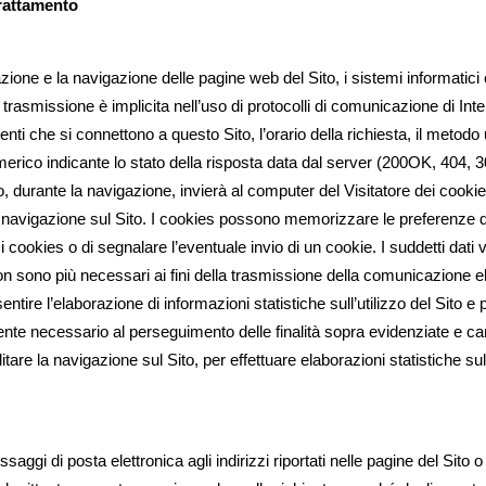
 trattamento
azione e la navigazione delle pagine web del Sito, i sistemi informati
 trasmissione è implicita nell’uso di protocolli di comunicazione di Intern
enti che si connettono a questo Sito, l’orario della richiesta, il metodo u
merico indicante lo stato della risposta data dal server (200OK, 404, 301
to, durante la navigazione, invierà al computer del Visitatore dei cookie
la navigazione sul Sito. I cookies possono memorizzare le preferenze de
i cookies o di segnalare l’eventuale invio di un cookie. I suddetti dati
on sono più necessari ai fini della trasmissione della comunicazione e
ntire l’elaborazione di informazioni statistiche sull’utilizzo del Sito e 
te necessario al perseguimento delle finalità sopra evidenziate e cance
litare la navigazione sul Sito, per effettuare elaborazioni statistiche sull
saggi di posta elettronica agli indirizzi riportati nelle pagine del Sito o