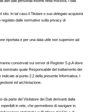
altri dati personali inseriti nella missiva. I dati
sito. In tal caso il Titolare o suo delegato acquisirà
 regolato dalle normative sulla privacy di
ione riportata e per una data utile non superiore ad
verranno conservati sui server di Register S.p.A dove
errà nominato quale Responsabile del trattamento dei
 indicate al punto 2.2 della presente Informativa. I
gestione ed archiviazione.
to da parte del Visitatore dei Dati derivanti dalla
e reperibili in rete, che permettono di navigare in