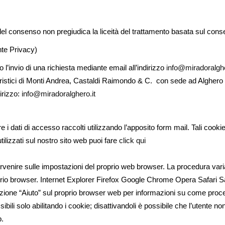
del consenso non pregiudica la liceità del trattamento basata sul cons
nte Privacy)
so l’invio di una richiesta mediante email all’indirizzo
info@miradoralghe
i Turistici di Monti Andrea, Castaldi Raimondo & C. con sede ad Alghero
dirizzo:
info@miradoralghero.it
re i dati di accesso raccolti utilizzando l’apposito form mail. Tali cooki
tilizzati sul nostro sito web puoi fare
click qui
ervenire sulle impostazioni del proprio web browser. La procedura varia
 proprio browser. Internet Explorer Firefox Google Chrome Opera Safari 
 funzione “Aiuto” sul proprio browser web per informazioni su come proc
sibili solo abilitando i cookie; disattivandoli è possibile che l’utente
b.