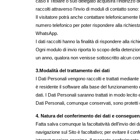
caso il Titolare o suo delegato acquisirà l’indirizzo d
raccolti attraverso l’invio di moduli di contatto so
Il visitatore potrà anche contattare telefonicamente 
numero telefonico per poter rispondere alla richiesta
WhatsApp.
I dati raccolti hanno la finalità di rispondere alla ri
Ogni modulo di invio riporta lo scopo della detenzione
un anno, qualora non venisse sottoscritto alcun contrat
3.Modalità del trattamento dei dati
I Dati Personali vengono raccolti e trattati mediante
è residente il software alla base del funzionamento 
dati. I Dati Personali saranno trattati in modo lecit
Dati Personali, comunque conservati, sono protetti 
4. Natura del conferimento dei dati e conseguen
Fatta salva comunque la facoltatività dell’invio dei da
navigazione sul Sito è facoltativo; per evitare il confe