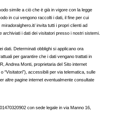
 modo simile a ciò che è già in vigore con la legge
do in cui vengono raccolti i dati, il fine per cui
radoralghero.it/ invita tutti i propri clienti ad
archiviati i dati dei visitatori presso i nostri sistemi.
dei dati. Determinati obblighi si applicano ora
ttuali per garantire che i dati vengano trattati in
, Andrea Monti, proprietaria del Sito internet
 o “Visitatori”), accessibili per via telematica, sulle
 per altre pagine internet eventualmente consultate
Iva 01470320902 con sede legale in via Manno 16,