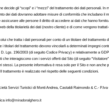
 che decide gli “scopi” e i “mezzi” del trattamento dei dati personali. In
amento dei dati dovranno adottare misure di conformità che includano il mo
icurare alle persone il diritto di accedere ai dati che hanno fornito. mi
eb della titolarietà dei dati (nostro cliente) e di come vengono trattati e 
lui che tratta i dati personali per conto di un titolare del trattamento 
 i titolari del trattamento devono vincolarli a determinati impegni contra
l D. Lgs. 196/2003 (di seguito Codice Privacy) e relativamente a GDPR
ti che interagiscono con i servizi offerti dal Sito (di seguito “Visitatore”
tori stessi. La presente informativa è resa solo per il Sito e non anche
Il trattamento è realizzato nel rispetto delle seguenti condizioni.
a società Servizi Turistici di Monti Andrea, Castaldi Raimondo & C.- P.
nica
info@miradoralghero.it