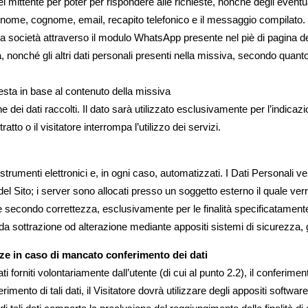
el mittente per poter per rispondere alle richieste, nonché degli eventuali 
no: nome, cognome, email, recapito telefonico e il messaggio compilato.
la società attraverso il modulo WhatsApp presente nel piè di pagina del 
, nonché gli altri dati personali presenti nella missiva, secondo quanto
chiesta in base al contenuto della missiva
 dei dati raccolti. Il dato sarà utilizzato esclusivamente per l’indicaz
to o il visitatore interrompa l’utilizzo dei servizi.
 strumenti elettronici e, in ogni caso, automatizzati. I Dati Personali 
del Sito; i server sono allocati presso un soggetto esterno il quale v
o e secondo correttezza, esclusivamente per le finalità specificatamente
da sottrazione od alterazione mediante appositi sistemi di sicurezza, 
ze in caso di mancato conferimento dei dati
ti forniti volontariamente dall’utente (di cui al punto 2.2), il conferimen
rimento di tali dati, il Visitatore dovrà utilizzare degli appositi softwar